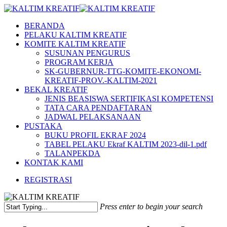
Skip
to
Menu
BERANDA
main
PELAKU KALTIM KREATIF
content
KOMITE KALTIM KREATIF
SUSUNAN PENGURUS
PROGRAM KERJA
SK-GUBERNUR-TTG-KOMITE-EKONOMI-
KREATIF-PROV.-KALTIM-2021
BEKAL KREATIF
JENIS BEASISWA SERTIFIKASI KOMPETENSI
TATA CARA PENDAFTARAN
JADWAL PELAKSANAAN
PUSTAKA
BUKU PROFIL EKRAF 2024
TABEL PELAKU Ekraf KALTIM 2023-dil-1.pdf
TALANPEKDA
KONTAK KAMI
REGISTRASI
Press enter to begin your search
Close
Search