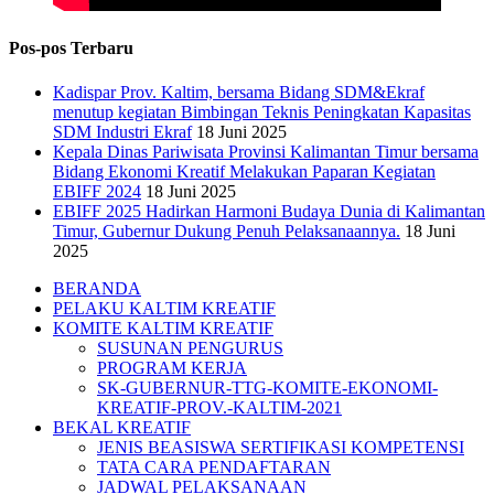
Pos-pos Terbaru
Kadispar Prov. Kaltim, bersama Bidang SDM&Ekraf
menutup kegiatan Bimbingan Teknis Peningkatan Kapasitas
SDM Industri Ekraf
18 Juni 2025
Kepala Dinas Pariwisata Provinsi Kalimantan Timur bersama
Bidang Ekonomi Kreatif Melakukan Paparan Kegiatan
EBIFF 2024
18 Juni 2025
EBIFF 2025 Hadirkan Harmoni Budaya Dunia di Kalimantan
Timur, Gubernur Dukung Penuh Pelaksanaannya.
18 Juni
2025
Close
BERANDA
Menu
PELAKU KALTIM KREATIF
KOMITE KALTIM KREATIF
SUSUNAN PENGURUS
PROGRAM KERJA
SK-GUBERNUR-TTG-KOMITE-EKONOMI-
KREATIF-PROV.-KALTIM-2021
BEKAL KREATIF
JENIS BEASISWA SERTIFIKASI KOMPETENSI
TATA CARA PENDAFTARAN
JADWAL PELAKSANAAN