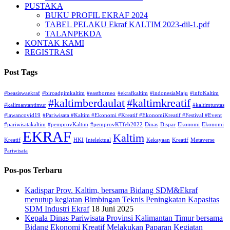
PUSTAKA
BUKU PROFIL EKRAF 2024
TABEL PELAKU Ekraf KALTIM 2023-dil-1.pdf
TALANPEKDA
KONTAK KAMI
REGISTRASI
Post Tags
#beasiswaekraf
#biroadpimkaltim
#eastborneo
#ekrafkaltim
#indonesiaMaju
#infoKaltim
#kaltimberdaulat
#kaltimkreatif
#kalimantantimur
#kaltimtuntas
#lawancovid19
#Pariwisata #Kaltim #Ekonomi #Kreatif #EkonomiKreatif #Festival #Event
#pariwisatakaltim
#pemprovKaltim
#pemprovKTfeb2022
Dinas
Dispar
Ekonomi
Ekonomi
EKRAF
Kaltim
Kreatif
HKI
Intelektual
Kekayaan
Kreatif
Metaverse
Pariwisata
Pos-pos Terbaru
Kadispar Prov. Kaltim, bersama Bidang SDM&Ekraf
menutup kegiatan Bimbingan Teknis Peningkatan Kapasitas
SDM Industri Ekraf
18 Juni 2025
Kepala Dinas Pariwisata Provinsi Kalimantan Timur bersama
Bidang Ekonomi Kreatif Melakukan Paparan Kegiatan