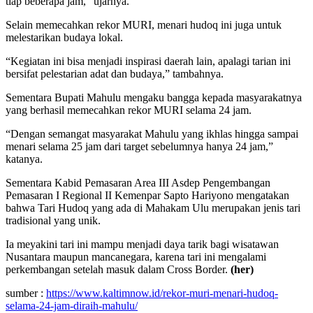
tiap beberapa jam,” ujarnya.
Selain memecahkan rekor MURI, menari hudoq ini juga untuk
melestarikan budaya lokal.
“Kegiatan ini bisa menjadi inspirasi daerah lain, apalagi tarian ini
bersifat pelestarian adat dan budaya,” tambahnya.
Sementara Bupati Mahulu mengaku bangga kepada masyarakatnya
yang berhasil memecahkan rekor MURI selama 24 jam.
“Dengan semangat masyarakat Mahulu yang ikhlas hingga sampai
menari selama 25 jam dari target sebelumnya hanya 24 jam,”
katanya.
Sementara Kabid Pemasaran Area III Asdep Pengembangan
Pemasaran I Regional II Kemenpar Sapto Hariyono mengatakan
bahwa Tari Hudoq yang ada di Mahakam Ulu merupakan jenis tari
tradisional yang unik.
Ia meyakini tari ini mampu menjadi daya tarik bagi wisatawan
Nusantara maupun mancanegara, karena tari ini mengalami
perkembangan setelah masuk dalam Cross Border.
(her)
sumber :
https://www.kaltimnow.id/rekor-muri-menari-hudoq-
selama-24-jam-diraih-mahulu/