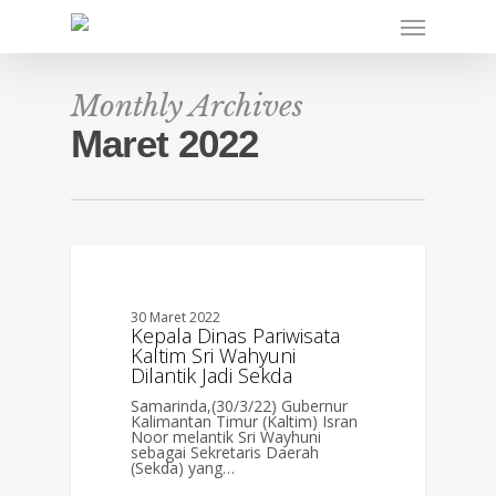
Skip
Menu
to
main
content
Monthly Archives
Maret 2022
0
BERITA
30 Maret 2022
Kepala Dinas Pariwisata
Kaltim Sri Wahyuni
Dilantik Jadi Sekda
Samarinda,(30/3/22) Gubernur
Kalimantan Timur (Kaltim) Isran
Noor melantik Sri Wayhuni
sebagai Sekretaris Daerah
(Sekda) yang…