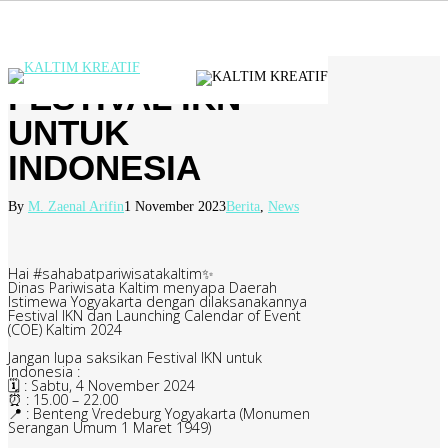
Skip
to
Close
main
content
Menu
Menu
FESTIVAL IKN
UNTUK
INDONESIA
By
M. Zaenal Arifin
1 November 2023
Berita
,
News
Hai #sahabatpariwisatakaltim✨
Dinas Pariwisata Kaltim menyapa Daerah
Istimewa Yogyakarta dengan dilaksanakannya
Festival IKN dan Launching Calendar of Event
(COE) Kaltim 2024
Jangan lupa saksikan Festival IKN untuk
Indonesia :
🗓️ : Sabtu, 4 November 2024
⏰ : 15.00 – 22.00
📍 : Benteng Vredeburg Yogyakarta (Monumen
Serangan Umum 1 Maret 1949)