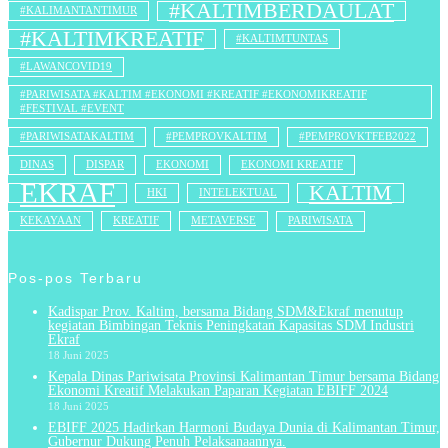
#KALTIMBERDAULAT
#KALIMANTANTIMUR
#KALTIMKREATIF
#KALTIMTUNTAS
#LAWANCOVID19
#PARIWISATA #KALTIM #EKONOMI #KREATIF #EKONOMIKREATIF
#FESTIVAL #EVENT
#PARIWISATAKALTIM
#PEMPROVKALTIM
#PEMPROVKTFEB2022
DINAS
DISPAR
EKONOMI
EKONOMI KREATIF
EKRAF
KALTIM
HKI
INTELEKTUAL
KEKAYAAN
KREATIF
METAVERSE
PARIWISATA
Pos-pos Terbaru
Kadispar Prov. Kaltim, bersama Bidang SDM&Ekraf menutup
kegiatan Bimbingan Teknis Peningkatan Kapasitas SDM Industri
Ekraf
18 Juni 2025
Kepala Dinas Pariwisata Provinsi Kalimantan Timur bersama Bidang
Ekonomi Kreatif Melakukan Paparan Kegiatan EBIFF 2024
18 Juni 2025
EBIFF 2025 Hadirkan Harmoni Budaya Dunia di Kalimantan Timur,
Gubernur Dukung Penuh Pelaksanaannya.