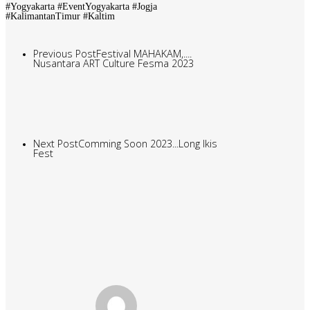
#Yogyakarta #EventYogyakarta #Jogja
#KalimantanTimur #Kaltim
Previous Post
Festival MAHAKAM,....
Nusantara ART Culture Fesma 2023
Next Post
Comming Soon 2023...Long Ikis
Fest