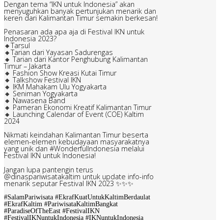
Dengan tema “IKN untuk Indonesia” akan
menyuguhkan banyak pertunjukan menarik dan
keren dari Kalimantan Timur semakin berkesan!
Penasaran ada apa aja di Festival IKN untuk
Indonesia 2023?
🔸Tarsul
🔸Tarian dari Yayasan Sadurengas
🔸 Tarian dari Kantor Penghubung Kalimantan
Timur – Jakarta
🔸 Fashion Show Kreasi Kutai Timur
🔸 Talkshow Festival IKN
🔸 IKM Mahakam Ulu Yogyakarta
🔸 Seniman Yogyakarta
🔸 Nawasena Band
🔸 Pameran Ekonomi Kreatif Kalimantan Timur
🔸 Launching Calendar of Event (COE) Kaltim
2024
Nikmati keindahan Kalimantan Timur beserta
elemen-elemen kebudayaan masyarakatnya
yang unik dan #WonderfulIndonesia melalui
Festival IKN untuk Indonesia!
Jangan lupa pantengin terus
@dinaspariwisatakaltim untuk update info-info
menarik seputar Festival IKN 2023 ✨✨✨
#SalamPariwisata #EkrafKuatUntukKaltimBerdaulat
#EkrafKaltim #PariwisataKaltimBangkat
#ParadiseOfTheEast #FestivalIKN
#FestivalIKNuntukIndonesia #IKNuntukIndonesia