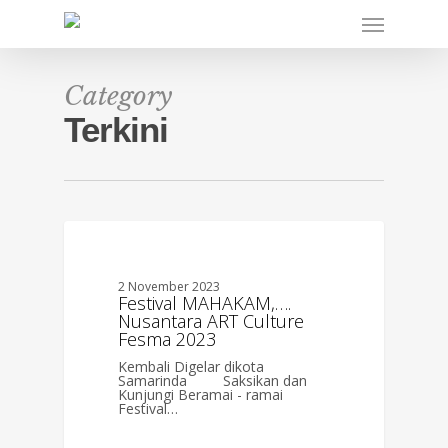
Skip
Menu
to
main
content
Category
Terkini
0
BERITA
2 November 2023
Festival MAHAKAM,….
Nusantara ART Culture
Fesma 2023
Kembali Digelar dikota
Samarinda Saksikan dan
Kunjungi Beramai - ramai
Festival…