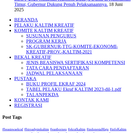
Timur, Gubernur Dukung Penuh Pelaksanaannya.
18 Juni
2025
Close
BERANDA
Menu
PELAKU KALTIM KREATIF
KOMITE KALTIM KREATIF
SUSUNAN PENGURUS
PROGRAM KERJA
SK-GUBERNUR-TTG-KOMITE-EKONOMI-
KREATIF-PROV.-KALTIM-2021
BEKAL KREATIF
JENIS BEASISWA SERTIFIKASI KOMPETENSI
TATA CARA PENDAFTARAN
JADWAL PELAKSANAAN
PUSTAKA
BUKU PROFIL EKRAF 2024
TABEL PELAKU Ekraf KALTIM 2023-dil-1.pdf
TALANPEKDA
KONTAK KAMI
REGISTRASI
Post Tags
#beasiswaekraf
#biroadpimkaltim
#eastborneo
#ekrafkaltim
#indonesiaMaju
#infoKaltim