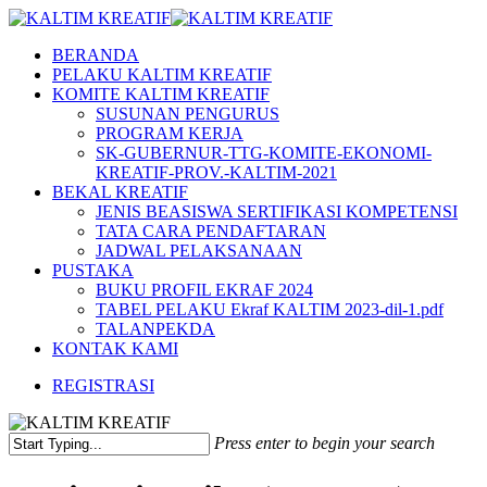
Skip
to
Menu
BERANDA
main
PELAKU KALTIM KREATIF
content
KOMITE KALTIM KREATIF
SUSUNAN PENGURUS
PROGRAM KERJA
SK-GUBERNUR-TTG-KOMITE-EKONOMI-
KREATIF-PROV.-KALTIM-2021
BEKAL KREATIF
JENIS BEASISWA SERTIFIKASI KOMPETENSI
TATA CARA PENDAFTARAN
JADWAL PELAKSANAAN
PUSTAKA
BUKU PROFIL EKRAF 2024
TABEL PELAKU Ekraf KALTIM 2023-dil-1.pdf
TALANPEKDA
KONTAK KAMI
REGISTRASI
Press enter to begin your search
Close
Search