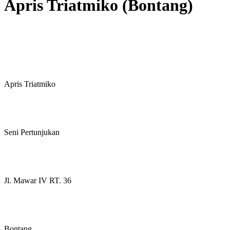
Apris Triatmiko (Bontang)
Nama Pelaku
Apris Triatmiko
Subsektor
Seni Pertunjukan
Alamat
Jl. Mawar IV RT. 36
Kabupaten/Kota
Bontang