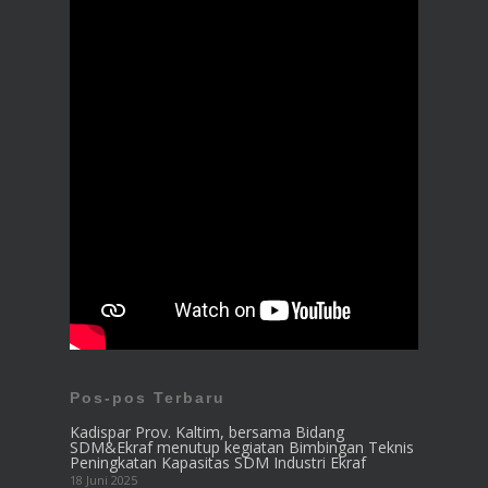
Pos-pos Terbaru
Kadispar Prov. Kaltim, bersama Bidang
SDM&Ekraf menutup kegiatan Bimbingan Teknis
Peningkatan Kapasitas SDM Industri Ekraf
18 Juni 2025