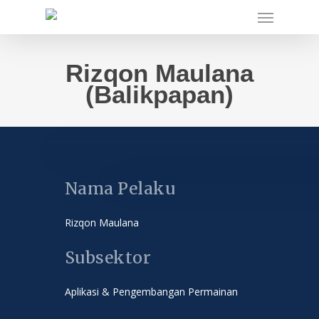
Skip
Menu
to
main
content
Rizqon Maulana
(Balikpapan)
Nama Pelaku
Rizqon Maulana
Subsektor
Aplikasi & Pengembangan Permainan