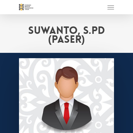
Skip
Menu
to
main
content
Suwanto, S.Pd
(Paser)