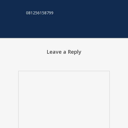
081256158799
Leave a Reply