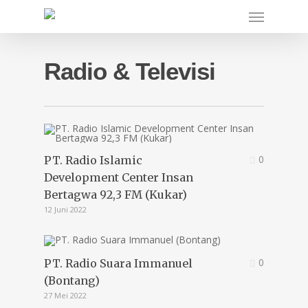
Skip
Menu
to
main
content
Radio & Televisi
0
PT. Radio Islamic
Development Center Insan
Bertagwa 92,3 FM (Kukar)
12 Juni 2022
0
PT. Radio Suara Immanuel
(Bontang)
27 Mei 2022