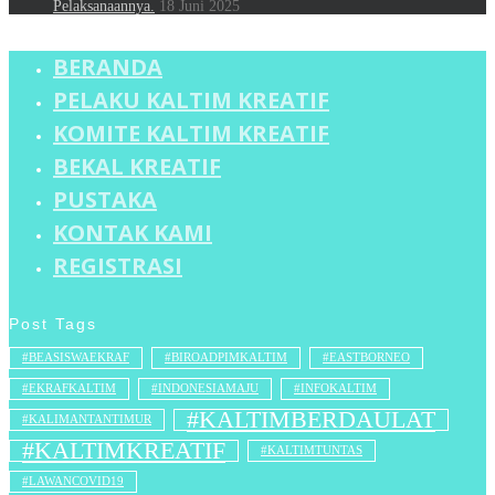
Pelaksanaannya.
18 Juni 2025
BERANDA
PELAKU KALTIM KREATIF
KOMITE KALTIM KREATIF
BEKAL KREATIF
SUSUNAN PENGURUS
PUSTAKA
PROGRAM KERJA
JENIS BEASISWA SERTIFIKASI KOMPETENSI
SK-GUBERNUR-TTG-KOMITE-EKONOMI-
KONTAK KAMI
TATA CARA PENDAFTARAN
BUKU PROFIL EKRAF 2024
KREATIF-PROV.-KALTIM-2021
JADWAL PELAKSANAAN
REGISTRASI
TABEL PELAKU Ekraf KALTIM 2023-dil-1.pdf
TALANPEKDA
Post Tags
#BEASISWAEKRAF
#BIROADPIMKALTIM
#EASTBORNEO
#EKRAFKALTIM
#INDONESIAMAJU
#INFOKALTIM
#KALTIMBERDAULAT
#KALIMANTANTIMUR
#KALTIMKREATIF
#KALTIMTUNTAS
#LAWANCOVID19