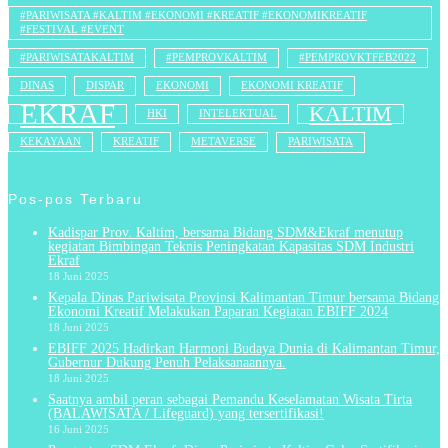
#PARIWISATA #KALTIM #EKONOMI #KREATIF #EKONOMIKREATIF
#FESTIVAL #EVENT
#PARIWISATAKALTIM
#PEMPROVKALTIM
#PEMPROVKTFEB2022
DINAS
DISPAR
EKONOMI
EKONOMI KREATIF
EKRAF
KALTIM
HKI
INTELEKTUAL
KEKAYAAN
KREATIF
METAVERSE
PARIWISATA
Pos-pos Terbaru
Kadispar Prov. Kaltim, bersama Bidang SDM&Ekraf menutup
kegiatan Bimbingan Teknis Peningkatan Kapasitas SDM Industri
Ekraf
18 Juni 2025
Kepala Dinas Pariwisata Provinsi Kalimantan Timur bersama Bidang
Ekonomi Kreatif Melakukan Paparan Kegiatan EBIFF 2024
18 Juni 2025
EBIFF 2025 Hadirkan Harmoni Budaya Dunia di Kalimantan Timur,
Gubernur Dukung Penuh Pelaksanaannya.
18 Juni 2025
Saatnya ambil peran sebagai Pemandu Keselamatan Wisata Tirta
(BALAWISATA / Lifeguard) yang tersertifikasi!
16 Juni 2025