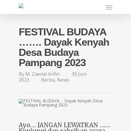
Skip
Menu
to
main
content
FESTIVAL BUDAYA
……. Dayak Kenyah
Desa Budaya
Pampang 2023
By
M. Zaenal Arifin
30 Juni
2023
Berita
,
News
Ayo…. JANGAN LEWATKAN …….