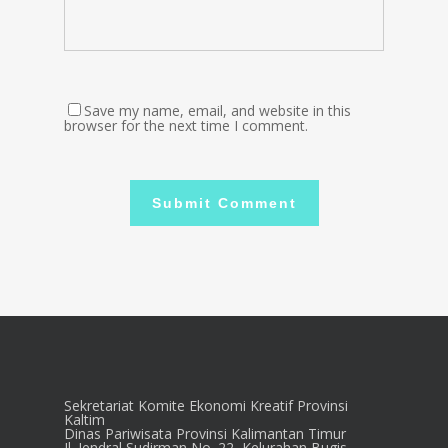
Save my name, email, and website in this
browser for the next time I comment.
Sekretariat Komite Ekonomi Kreatif Provinsi
Kaltim
Dinas Pariwisata Provinsi Kalimantan Timur
Jl. Jendral Sudirman No. 22, Kelurahan Bugis,