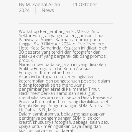
By
M. Zaenal Arifin
11 Oktober
2024
News
Workshop Pengembangan SDM Ekraf Sub.
Sektor Fotografi yang diselenggarakan Dinas
Pariwisata Provinsi Kalimantan Timur pada
tanggal 8 – 9 Oktober 2024, di Five Premiere
Hotel Kota Samarinda. Kegiatan ini diikuti oleh
30 peserta yang terdiri dari fotografer dan
pelaku ekraf yang bergerak dibidang promosi
produk.
Narasumber pada kegiatan ini yang diisi oleh
Praktisi Fotografer dan Ketua Asosiasi
Fotografer Kalimantan Timur.
Acara ini bertujuan untuk meningkatkan
keterampilan dan pengetahuan peserta dalam
bidang fotografi serta mendukung
pengembangan ekraf di Kalimantan Timur.
Hadir memberikan sambutan sekaligus
membuka secara resmi Kepala Dinas Pariwisata
Provinsi Kalimantan Timur yang diwakilikan oleh
Kepala Bidang Pengembangan SDM Parekraf Dr.
Hj. Dahlia, S.Pi., M.Si.
Dalam sambutannya, beliau mengungkapkan
pentingnya pengembangan SDM di sektor
kreatif, khususnya fotografi, sebagai salah satu
upaya untuk meningkatkan daya saing dan
kualitas karya seni di daerah.